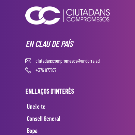
EN CLAU DE PAÍS
ciutadanscompromesos@andorra.ad
+376 877877
ENLLAÇOS D'INTERÈS
Uneix-te
Consell General
Bopa