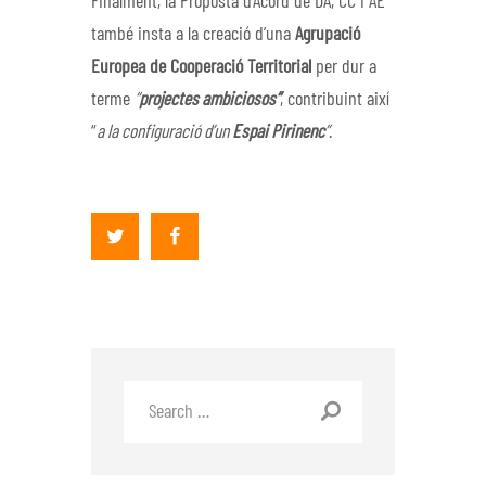
Finalment, la Proposta d’Acord de DA, CC i AE
també insta a la creació d’una
Agrupació
Europea de Cooperació Territorial
per dur a
terme
“
projectes ambiciosos”
, contribuint així
“
a la configuració d’un
Espai Pirinenc
”
.