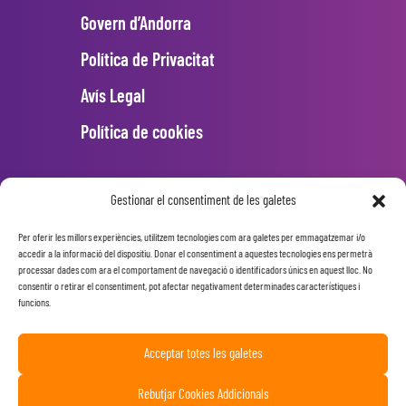
Govern d’Andorra
Política de Privacitat
Avís Legal
Política de cookies
INSTAGRAM
Gestionar el consentiment de les galetes
Per oferir les millors experiències, utilitzem tecnologies com ara galetes per emmagatzemar i/o
Error: 400: Bad Request
accedir a la informació del dispositiu. Donar el consentiment a aquestes tecnologies ens permetrà
processar dades com ara el comportament de navegació o identificadors únics en aquest lloc. No
Error: 400: Bad Request
consentir o retirar el consentiment, pot afectar negativament determinades característiques i
funcions.
Acceptar totes les galetes
Rebutjar Cookies Addicionals