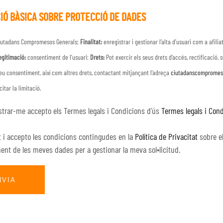
IÓ BÀSICA SOBRE PROTECCIÓ DE DADES
utadans Compromesos Generals;
Finalitat:
enregistrar i gestionar l’alta d’usuari com a afilia
egitimació:
consentiment de l’usuari;
Drets:
Pot exercir els seus drets d’accés, rectificació, s
eu consentiment, així com altres drets, contactant mitjançant l’adreça
ciutadanscompromes
citar la limitació.
strar-me accepto els Termes legals i Condicions d’ús
Termes legals i Con
it i accepto les condicions contingudes en la
Política de Privacitat
sobre e
ent de les meves dades per a gestionar la meva sol•licitud.