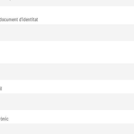
document d’identitat
l
rònic