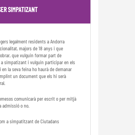
SER SIMPATIZANT
ngers legalment residents a Andorra
cionalitat, majors de 18 anys i que
'obrar, que vulguin formar part de
simpatizant i vulguin participar en els
it i en la seva feina ho haurà de demanar
 omplint un document que els hi serà
ral.
omesos comunicarà per escrit o per mitjà
a admissió o no.
com a simpatitzant de Ciutadans