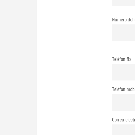
Número del 
Telèfon fix
Telèfon mòbi
Correu elect