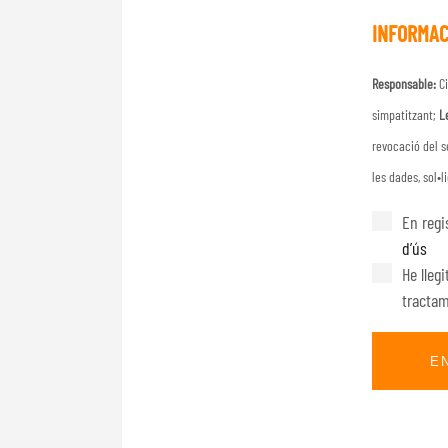
INFORMAC
Responsable:
Ci
simpatitzant;
L
revocació del s
les dades, sol•li
En regi
d’ús
He lleg
tractam