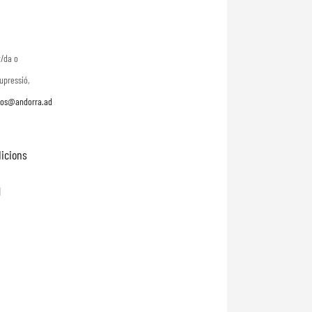
t/da o
upressió,
os@andorra.ad
dicions
l