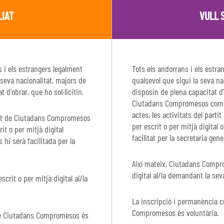
LIAT
VULL 
s i els estrangers legalment
Tots els andorrans i els estra
 seva nacionalitat, majors de
qualsevol que sigui la seva na
 d'obrar, que ho sol·licitin.
disposin de plena capacitat d
Ciutadans Compromesos com a 
actes, les activitats del part
art de Ciutadans Compromesos
per escrit o per mitjà digital
it o per mitjà digital
facilitat per la secretaria gene
hi serà facilitada per la
Així mateix, Ciutadans Compr
digital al/la demandant la sev
it o per mitjà digital al/la
La inscripció i permanència 
Compromesos és voluntària.
t de Ciutadans Compromesos és