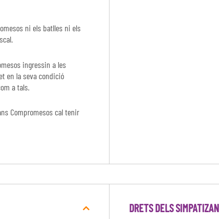
mesos ni els batlles ni els
scal.
omesos ingressin a les
et en la seva condició
com a tals.
adans Compromesos cal tenir
DRETS DELS SIMPATIZA