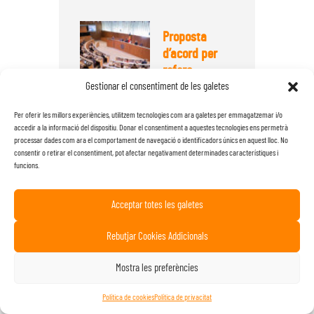
Proposta
d’acord per
reforç...
Gestionar el consentiment de les galetes
27 de May de 2026
Per oferir les millors experiències, utilitzem tecnologies com ara galetes per emmagatzemar i/o
accedir a la informació del dispositiu. Donar el consentiment a aquestes tecnologies ens permetrà
Ciutadans
processar dades com ara el comportament de navegació o identificadors únics en aquest lloc. No
Compromesos
consentir o retirar el consentiment, pot afectar negativament determinades característiques i
proposa ...
funcions.
23 de April de 2026
Acceptar totes les galetes
Ciutadans
Rebutjar Cookies Addicionals
Compromesos
vol que ...
Mostra les preferències
27 de October de
2025
Política de cookies
Política de privacitat