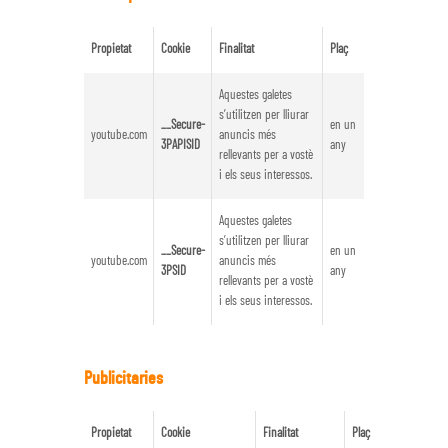
Propietat
Cookie
Finalitat
Plaç
Aquestes galetes
s’utilitzen per lliurar
__Secure-
en un
youtube.com
anuncis més
3PAPISID
any
rellevants per a vostè
i els seus interessos.
Aquestes galetes
s’utilitzen per lliurar
__Secure-
en un
youtube.com
anuncis més
3PSID
any
rellevants per a vostè
i els seus interessos.
Publicitaries
Propietat
Cookie
Finalitat
Plaç