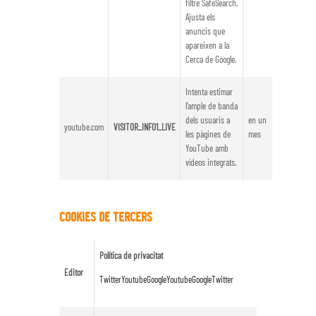
filtre SafeSearch.
Ajusta els
anuncis que
apareixen a la
Cerca de Google.
Intenta estimar
l’ample de banda
dels usuaris a
en un
youtube.com
VISITOR_INFO1_LIVE
les pàgines de
mes
YouTube amb
vídeos integrats.
COOKIES DE TERCERS
Política de privacitat
Editor
Twitter
Youtube
Google
Youtube
Google
Twitter