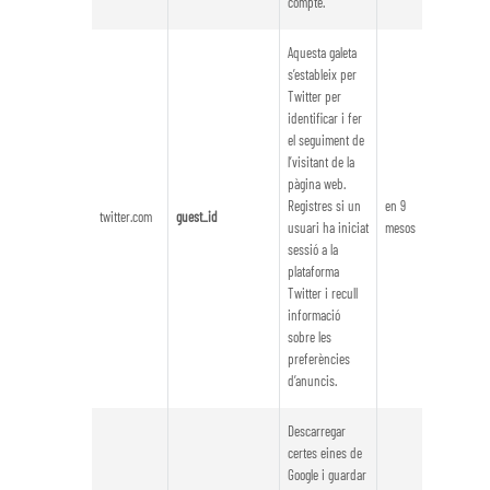
compte.
Aquesta galeta
s’estableix per
Twitter per
identificar i fer
el seguiment de
l’visitant de la
pàgina web.
Registres si un
en 9
twitter.com
guest_id
usuari ha iniciat
mesos
sessió a la
plataforma
Twitter i recull
informació
sobre les
preferències
d’anuncis.
Descarregar
certes eines de
Google i guardar