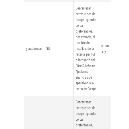
Descarregar
certes eines de
Google i guardar
certes
preferències,
per exemple, el
nombre de
en un
youtube.com
SID
resultats de la
any
recerca per full
o l’activació del
filtre SafeSearch.
Ajusta els
anuncis que
apareixen a la
cerca de Google.
Descarregar
certes eines de
Google i guardar
certes
preferències,