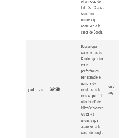
o l’activació de
l’filtreSafeSearch.
Ajusta els
anuncis que
apareixen a la
cerca de Google.
Descarregar
certes eines de
Google i guardar
certes
preferències,
per exemple, el
nombre de
en un
youtube.com
SAPISID
resultats de la
any
recerca per full
o l’activació de
l’filtreSafeSearch.
Ajusta els
anuncis que
apareixen a la
cerca de Google.