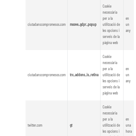
Cookie
necessària
per a la
en
ciutadanscompromesos.com
moove_gdpr_popup
utilització de
un
les opcions i
any
serveis de la
pàgina web
Cookie
necessària
per a la
en
ciutadanscompromesos.com
trx_addons_is_retina
utilització de
un
les opcions i
any
serveis de la
pàgina web
Cookie
necessària
per a la
en
twitter.com
gt
utilització de
una
les opcions i
hora