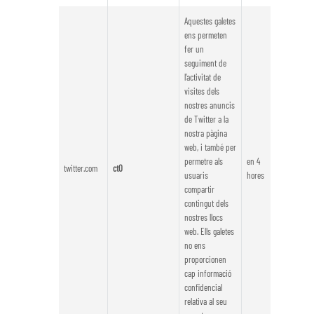
Aquestes galetes
ens permeten
fer un
seguiment de
l’activitat de
visites dels
nostres anuncis
de Twitter a la
nostra pàgina
web, i també per
permetre als
en 4
twitter.com
ct0
usuaris
hores
compartir
contingut dels
nostres llocs
web. Ells galetes
no ens
proporcionen
cap informació
confidencial
relativa al seu