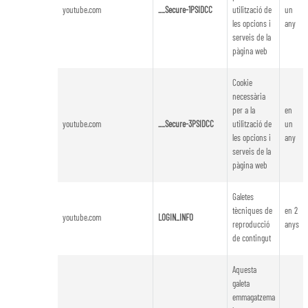
youtube.com
__Secure-1PSIDCC
utilització de
un
les opcions i
any
serveis de la
pàgina web
Cookie
necessària
per a la
en
youtube.com
__Secure-3PSIDCC
utilització de
un
les opcions i
any
serveis de la
pàgina web
Galetes
tècniques de
en 2
youtube.com
LOGIN_INFO
reproducció
anys
de contingut
Aquesta
galeta
emmagatzema