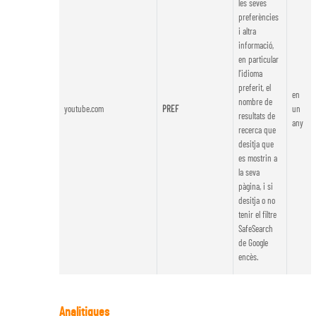
les seves
preferències
i altra
informació,
en particular
l’idioma
preferit, el
en
nombre de
youtube.com
PREF
un
resultats de
any
recerca que
desitja que
es mostrin a
la seva
pàgina, i si
desitja o no
tenir el filtre
SafeSearch
de Google
encès.
Analitiques