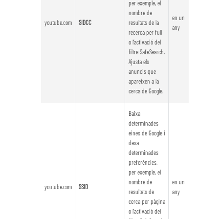
per exemple, el
nombre de
en un
youtube.com
SIDCC
resultats de la
any
recerca per full
o l’activació del
filtre SafeSearch.
Ajusta els
anuncis que
apareixen a la
cerca de Google.
Baixa
determinades
eines de Google i
desa
determinades
preferències,
per exemple, el
nombre de
en un
youtube.com
SSID
resultats de
any
cerca per pàgina
o l’activació del