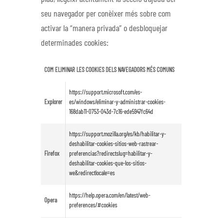
seu navegador per conèixer més sobre com
activar la “manera privada” o desbloquejar
determinades cookies:
COM ELIMINAR LES COOKIES DELS NAVEGADORS MÉS COMUNS
https://support.microsoft.com/es-
Explorer
es/windows/eliminar-y-administrar-cookies-
168dab11-0753-043d-7c16-ede5947fc64d
https://support.mozilla.org/es/kb/habilitar-y-
deshabilitar-cookies-sitios-web-rastrear-
Firefox
preferencias?redirectslug=habilitar-y-
deshabilitar-cookies-que-los-sitios-
we&redirectlocale=es
https://help.opera.com/en/latest/web-
Opera
preferences/#cookies