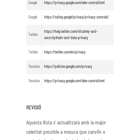
Google
https://privacy.google.com/take-control.html
Google
https://safety.google/privacy/privacy-controls/
https://help.twitter.com/nl/safety-and-
Twitter
security#ads-and-data-privacy
Twitter
https://twitter.com/en/privacy
Youtube
https://policies.google.com/privacy
Youtube
https://privacy.google.com/take-control.html
REVISIÓ
Aquesta llista s’ actualitzarà amb la major
celeritat possible a mesura que canviïn o