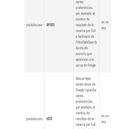
certes
preferències,
per exemple, el
nombre de
en un
youtube.com
APISID
resultats de la
any
recerca per full
o l’activació de
l’filtreSafeSearch.
Ajusta els
anuncis que
apareixen a la
cerca de Google.
Descarregar
certes eines de
Google i guardar
certes
preferències,
per exemple, el
nombre de
en un
youtube.com
HSID
resultats de la
any
recerca per full