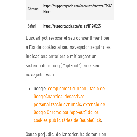
https://support.google.com/accounts/answer/61416?
Chrome
hl=es
Safari
https://support.apple.com/es-es/HT201265
L’usuari pot revocar el seu consentiment per
a l’ús de cookies al seu navegador seguint les
indicacions anteriors o mitjançant un
sistema de rebuig ( “opt-out”) en el seu
navegador web.
Google:
complement d’inhabilitació de
GoogleAnalytics
,
desactivar
personalització d’anuncis
,
extensió de
Google Chrome per “opt-out” de les
cookies publicitàries de DoubleClick
.
Sense perjudici de l’anterior, ha de tenir en