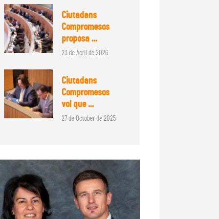
Ciutadans
Compromesos
proposa ...
23 de April de 2026
Ciutadans
Compromesos
vol que ...
27 de October de 2025