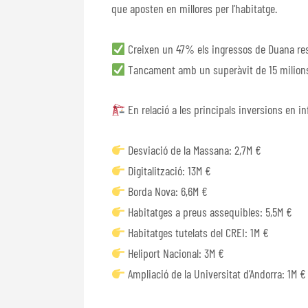
que aposten en millores per l’habitatge.
Creixen un 47% els ingressos de Duana res
Tancament amb un superàvit de 15 milions
En relació a les principals inversions en i
Desviació de la Massana: 2,7M €
Digitalització: 13M €
Borda Nova: 6,6M €
Habitatges a preus assequibles: 5,5M €
Habitatges tutelats del CREI: 1M €
Heliport Nacional: 3M €
Ampliació de la Universitat d’Andorra: 1M €