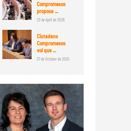
Compromesos
proposa ...
23 de April de 2026
Ciutadans
Compromesos
vol que ...
27 de October de 2025