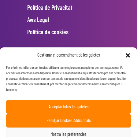
Política de Privacitat
Avís Legal
Política de cookies
INSTAGRAM
Gestionar el consentiment de les galetes
Per oferir les millors experiències, utilitzem tecnologies com ara galetes per emmagatzemar i/o
Error: 400: Bad Request
accedir a la informació del dispositiu. Donar el consentiment a aquestes tecnologies ens permetrà
processar dades com ara el comportament de navegació o identificadors únics en aquest lloc. No
Error: 400: Bad Request
consentir o retirar el consentiment, pot afectar negativament determinades característiques i
funcions.
Acceptar totes les galetes
Rebutjar Cookies Addicionals
Mostra les preferències