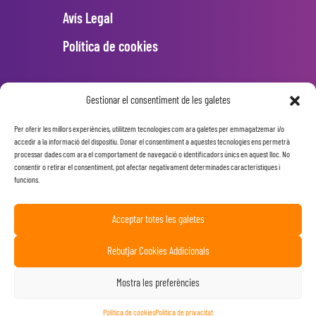
Avís Legal
Política de cookies
INSTAGRAM
Gestionar el consentiment de les galetes
Per oferir les millors experiències, utilitzem tecnologies com ara galetes per emmagatzemar i/o
Error: 400: Bad Request
accedir a la informació del dispositiu. Donar el consentiment a aquestes tecnologies ens permetrà
processar dades com ara el comportament de navegació o identificadors únics en aquest lloc. No
Error: 400: Bad Request
consentir o retirar el consentiment, pot afectar negativament determinades característiques i
funcions.
Acceptar totes les galetes
Rebutjar Cookies Addicionals
Mostra les preferències
© Ciutadans Compromesos. Tots
els drets reservats.
Política de cookies
Política de privacitat