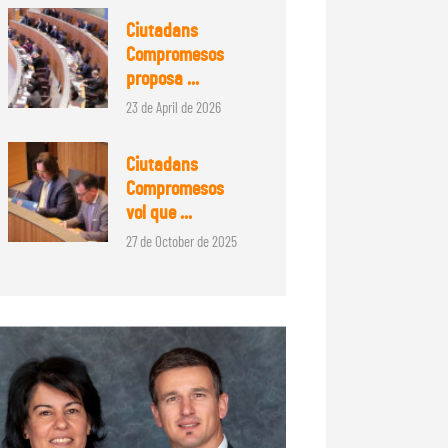
Ciutadans
Compromesos
proposa ...
23 de April de 2026
Ciutadans
Compromesos
vol que ...
27 de October de 2025