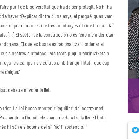
’aire pur i de biodiversitat que ha de ser protegit. No hi ha
ldria haver d’explicar dintre d’uns anys, el perquè, quan vam
nístic per cuidar les nostres muntanyes i la nostra qualitat
s. […] El sector de la construcció no és l’enemic a derrotar;
ndorrana. El que es busca és racionalitzar i ordenar el
e els nostres ciutadans i visitants puguin obrir l’aixeta a
regar els camps i els cultius amb tranquil·litat i que cap
ca d’aigua.”
ut debatre ni votar la llei.
rist. La llei busca mantenir l’equilibri del nostre medi
 Ps abandona l’hemicicle abans de debatre la llei. El botó
 hi són els botons del ‘sí’, ‘no’ i ‘abstenció’. “