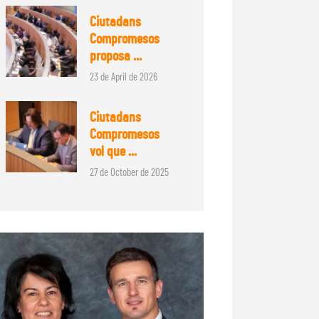
Ciutadans
Compromesos
proposa ...
23 de April de 2026
Ciutadans
Compromesos
vol que ...
27 de October de 2025