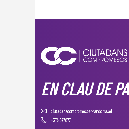
EN CLAU DE PA
ciutadanscompromesos@andorra.ad
+376 877877