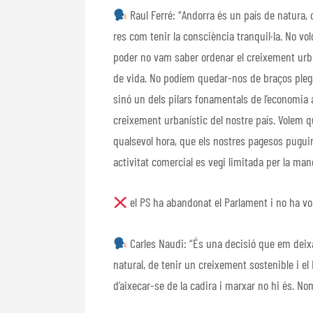
Raul Ferré: “Andorra és un país de natura, d
res com tenir la consciència tranquil·la. No vo
poder no vam saber ordenar el creixement urba
de vida. No podíem quedar-nos de braços plegat
sinó un dels pilars fonamentals de l’economia a
creixement urbanístic del nostre país. Volem qu
qualsevol hora, que els nostres pagesos puguin 
activitat comercial es vegi limitada per la man
el PS ha abandonat el Parlament i no ha volg
Carles Naudi: “És una decisió que em deixa t
natural, de tenir un creixement sostenible i el
d’aixecar-se de la cadira i marxar no hi és. Només