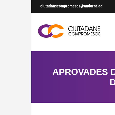
ciutadanscompromesos@andorra.ad
APROVADES D
D