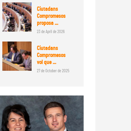
Ciutadans
Compromesos
proposa ...
23 de April de 2026
Ciutadans
Compromesos
vol que ...
27 de October de 2025